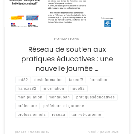
10 : « Bien s’informer à […]
FORMATIONS
Réseau de soutien aux
pratiques éducatives : une
nouvelle journée …
caf82
desinformation
fakeoff!
formation
francas82
information
ligue82
manipulation
montauban
pratiqueséducatives
préfecture
préfettarn-et-garonne
professionnels
réseau
tarn-et-garonne
par
Les Francas du 82
Publié
7 janvier 2025