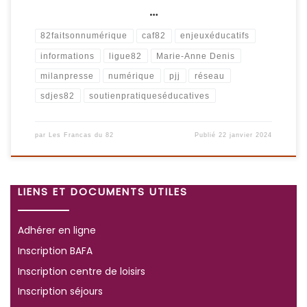
…
82faitsonnumérique
caf82
enjeuxéducatifs
informations
ligue82
Marie-Anne Denis
milanpresse
numérique
pjj
réseau
sdjes82
soutienpratiqueséducatives
par
Les Francas du 82
Publié
22 janvier 2024
LIENS ET DOCUMENTS UTILES
Adhérer en ligne
Inscription BAFA
Inscription centre de loisirs
Inscription séjours