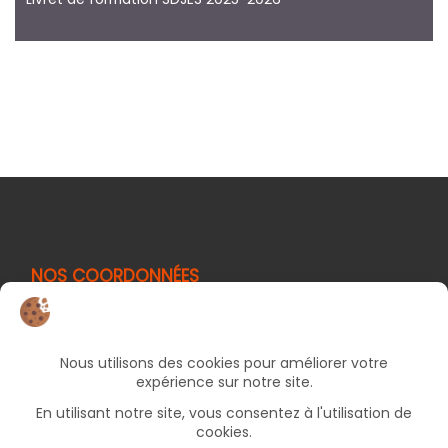
NOS COORDONNÉES
25 rue d’Albert
82000 Montauban
05 63 66 49 06
Bureaux ouverts le lundi et jeudi de 9h à 17h, le
mercredi et vendredi de 9h à 12h30 (fermé le
mardi).