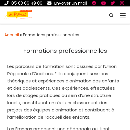
05 63 66 49 06
Envoyer un mail
Passer au contenu
Search
Me
Accueil
»
Formations professionnelles
Formations professionnelles
Les parcours de formation sont assurés par l’Union
Régionale d’Occitanie*. Ils conjuguent sessions
théoriques et expériences d’animation des enfants
et des adolescents. Ces expériences, effectuées
lors de stages pratiques au sein d’une structure
locale, constituent un réel enrichissement des
projets des équipes d’animation et contribuent à
l’amélioration de l’accueil des enfants.
Les Francas proposent une pédagogie qui tient