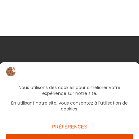
NOS COORDONNÉES
25 rue d’Albert
82000 Montauban
05 63 66 49 06
Bureaux ouverts le lundi et jeudi de 9h à 17h, le
mercredi et vendredi de 9h à 12h30 (fermé le
mardi).
accueil.francas82@francasoccitanie.org
ENVOYER UN MAIL