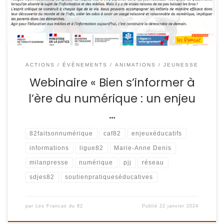
départemental de soutien […]
ACTIONS / ÉVÈNEMENTS
ANIMATIONS / JEUNESSE
Webinaire « Bien s’informer à
l’ère du numérique : un enjeu
…
82faitsonnumérique
caf82
enjeuxéducatifs
informations
ligue82
Marie-Anne Denis
milanpresse
numérique
pjj
réseau
sdjes82
soutienpratiqueséducatives
par
Les Francas du 82
Publié
22 janvier 2024