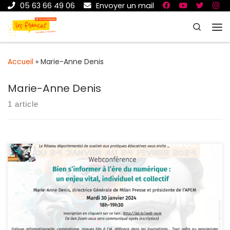
05 63 66 49 06
Envoyer un mail
Passer au contenu
Search
Me
Accueil
»
Marie-Anne Denis
Marie-Anne Denis
1 article
[Webinaire] : Bien s’informer à l’ère du numérique : un
enjeu vital, individuel et collectif ! Le mardi 30 janvier 2024,
de 18h à 19h30 Avec Marie-Anne DENIS, directrice de Milan
presse et présidente de l’APEM Pour s’inscrire, cliquez ici :
http://bit.ly/web-num L’équipe de coordination du réseau