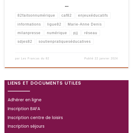
…
82faitsonnumérique
caf82
enjeuxéducatifs
informations
ligue82
Marie-Anne Denis
milanpresse
numérique
pjj
réseau
sdjes82
soutienpratiqueséducatives
par
Les Francas du 82
Publié
22 janvier 2024
LIENS ET DOCUMENTS UTILES
Adhérer en ligne
Inscription BAFA
Inscription centre de loisirs
Inscription séjours