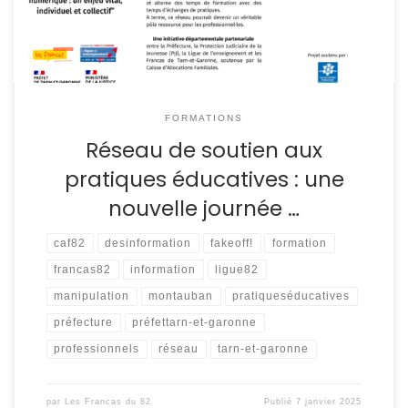
10 : « Bien s’informer à […]
FORMATIONS
Réseau de soutien aux
pratiques éducatives : une
nouvelle journée …
caf82
desinformation
fakeoff!
formation
francas82
information
ligue82
manipulation
montauban
pratiqueséducatives
préfecture
préfettarn-et-garonne
professionnels
réseau
tarn-et-garonne
par
Les Francas du 82
Publié
7 janvier 2025