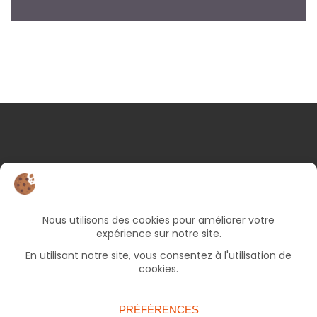
NOS COORDONNÉES
25 rue d’Albert
82000 Montauban
05 63 66 49 06
Bureaux ouverts le lundi et jeudi de 9h à 17h, le
mercredi et vendredi de 9h à 12h30 (fermé le
mardi).
accueil.francas82@francasoccitanie.org