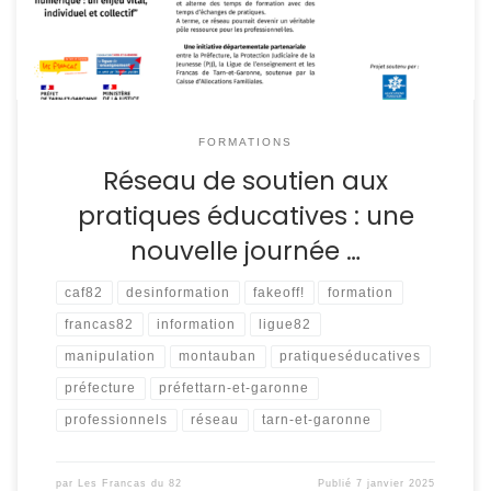
10 : « Bien s’informer à […]
FORMATIONS
Réseau de soutien aux
pratiques éducatives : une
nouvelle journée …
caf82
desinformation
fakeoff!
formation
francas82
information
ligue82
manipulation
montauban
pratiqueséducatives
préfecture
préfettarn-et-garonne
professionnels
réseau
tarn-et-garonne
par
Les Francas du 82
Publié
7 janvier 2025