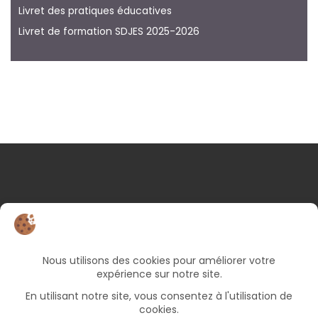
Livret des pratiques éducatives
Livret de formation SDJES 2025-2026
NOS COORDONNÉES
25 rue d’Albert
82000 Montauban
05 63 66 49 06
Bureaux ouverts le lundi et jeudi de 9h à 17h, le
mercredi et vendredi de 9h à 12h30 (fermé le