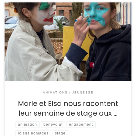
Nous sommes Elsa et Marie, on a 17 ans et on est en
Terminale au lycée Pierre Marie Théas. Nous avons
décidé de faire un stage découverte aux Francas. C’est
une association que l’on ne connaissait pas et qui a capté
notre attention. On a alors rencontré Lola qui nous […]
ANIMATIONS / JEUNESSE
Marie et Elsa nous racontent
leur semaine de stage aux …
animation
benevolat
engagement
loisirs nomades
stage