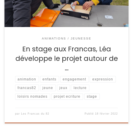
ANIMATIONS / JEUNESSE
En stage aux Francas, Léa
développe le projet autour de
…
animation
enfants
engagement
expression
francas82
jeune
jeux
lecture
loisirs nomades
projet ecriture
stage
par
Les Francas du 82
Publié
18 février 2022