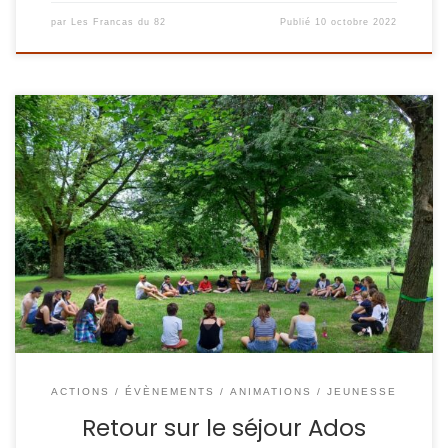
par
Les Francas du 82
Publié
10 octobre 2022
Le séjour ados des Francas a eu lieu du 10 au 16 juillet 2021
et il a été un vif succès !! Les jeunes ont adoré créer
ensemble des morceaux de musique et des jeux,
partager la vie quotidienne, aller à la plage et pour finir
présenter leurs créations au […]
ACTIONS / ÉVÈNEMENTS
ANIMATIONS / JEUNESSE
Retour sur le séjour Ados