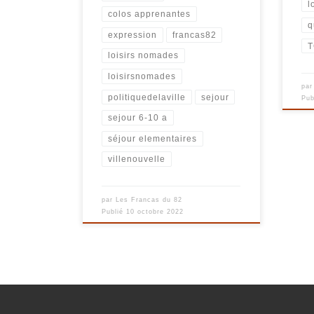
l
colos apprenantes
q
expression
francas82
loisirs nomades
loisirsnomades
pa
politiquedelaville
sejour
Pub
sejour 6-10 a
séjour elementaires
villenouvelle
par
Les Francas du 82
Publié
10 octobre 2022