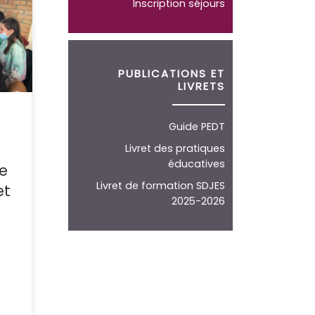
Inscription séjours
RPI
e
PUBLICATIONS ET
LIVRETS
est
te
Guide PEDT
ents
Livret des pratiques
éducatives
e
Livret de formation SDJES
et
2025-2026