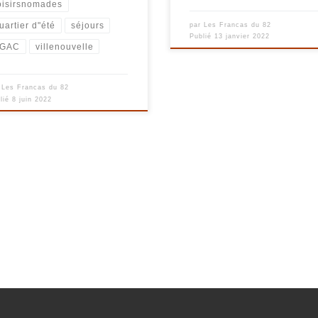
oisirsnomades
uartier d"été
séjours
par
Les Francas du 82
Publié
13 janvier 2022
TGAC
villenouvelle
r
Les Francas du 82
lié
8 juin 2022