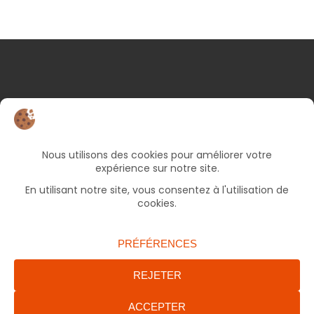
NOS COORDONNÉES
25 rue d’Albert
82000 Montauban
05 63 66 49 06
Bureaux ouverts le lundi et jeudi de 9h à 17h, le
mercredi et vendredi de 9h à 12h30 (fermé le
mardi).
accueil.francas82@francasoccitanie.org
ENVOYER UN MAIL