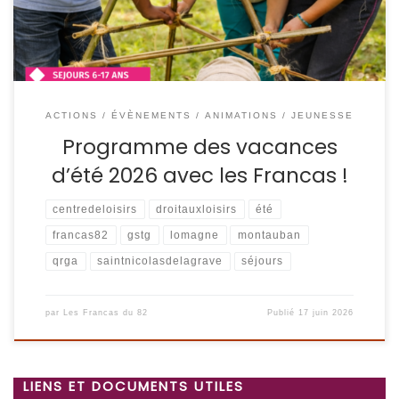
ACTIONS / ÉVÈNEMENTS
ANIMATIONS / JEUNESSE
Programme des vacances
d’été 2026 avec les Francas !
centredeloisirs
droitauxloisirs
été
francas82
gstg
lomagne
montauban
qrga
saintnicolasdelagrave
séjours
par
Les Francas du 82
Publié
17 juin 2026
LIENS ET DOCUMENTS UTILES