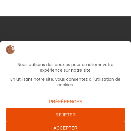
NOS COORDONNÉES
25 rue d’Albert
82000 Montauban
05 63 66 49 06
Bureaux ouverts le lundi et jeudi de 9h à 17h, le
mercredi et vendredi de 9h à 12h30 (fermé le
mardi).
accueil.francas82@francasoccitanie.org
ENVOYER UN MAIL