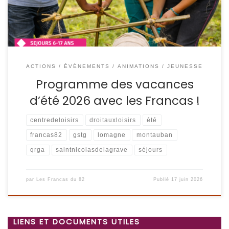
ACTIONS / ÉVÈNEMENTS
ANIMATIONS / JEUNESSE
Programme des vacances
d’été 2026 avec les Francas !
centredeloisirs
droitauxloisirs
été
francas82
gstg
lomagne
montauban
qrga
saintnicolasdelagrave
séjours
par
Les Francas du 82
Publié
17 juin 2026
LIENS ET DOCUMENTS UTILES