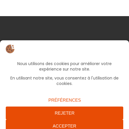
NOS COORDONNÉES
25 rue d’Albert
82000 Montauban
05 63 66 49 06
Bureaux ouverts le lundi et jeudi de 9h à 17h, le
mercredi et vendredi de 9h à 12h30 (fermé le
mardi).
accueil.francas82@francasoccitanie.org
ENVOYER UN MAIL