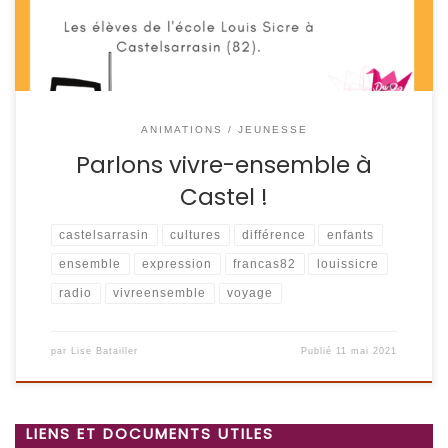
fameuse question : […]
ANIMATIONS / JEUNESSE
Parlons vivre-ensemble à
Castel !
castelsarrasin
cultures
différence
enfants
ensemble
expression
francas82
louissicre
radio
vivreensemble
voyage
par
Lise Batailler
Publié
11 mai 2021
LIENS ET DOCUMENTS UTILES