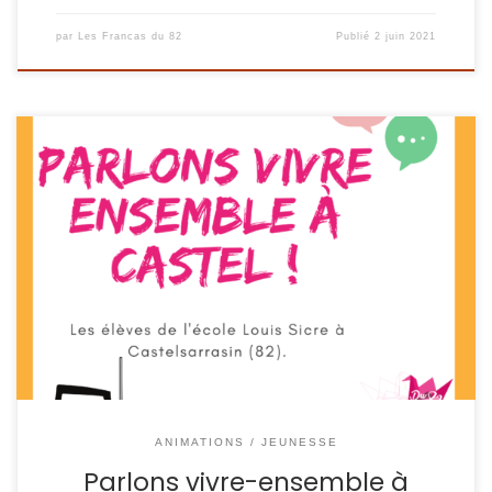
par
Les Francas du 82
Publié
2 juin 2021
Radio cultures du monde – CM2 groupe 2 Le second
groupe des élèves de CM2 de Castelsarrasin prend la
parole pour nous présenter les cultures de différents pays
: au programme école, jeux, plats typiques… tout pour
nous faire voyager ! Puis les enfants débattent sur la
fameuse question : […]
ANIMATIONS / JEUNESSE
Parlons vivre-ensemble à