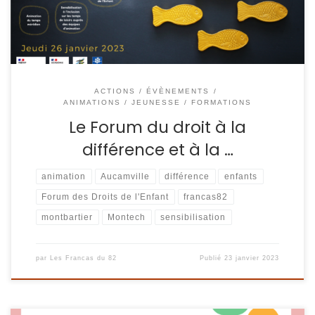
le droit à […]
ACTIONS / ÉVÈNEMENTS
ANIMATIONS / JEUNESSE
FORMATIONS
Le Forum du droit à la
différence et à la …
animation
Aucamville
différence
enfants
Forum des Droits de l'Enfant
francas82
montbartier
Montech
sensibilisation
par
Les Francas du 82
Publié
23 janvier 2023