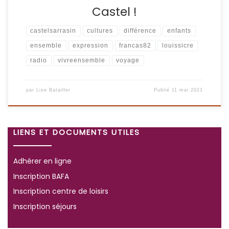
Castel !
castelsarrasin
cultures
différence
enfants
ensemble
expression
francas82
louissicre
radio
vivreensemble
voyage
par
Lise Batailler
Publié
11 mai 2021
LIENS ET DOCUMENTS UTILES
Adhérer en ligne
Inscription BAFA
Inscription centre de loisirs
Inscription séjours