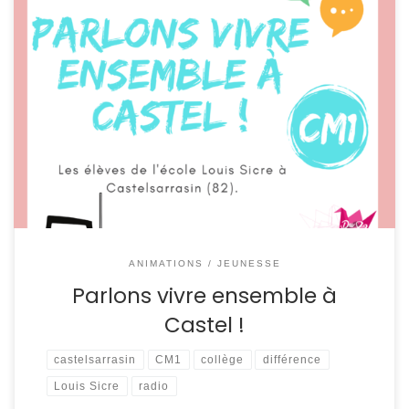
Les CM1 au théâtre – CM1 groupe 2 Le second groupe de
CM1 continue le débat des différences aujourd’hui avec
les filles et les garçons. Un garçon peut être amoureux
d’un garçon ? Une fille amoureuse d’une fille ? Dans cette
émission plongez dans la visio de ces enfants ! […]
ANIMATIONS / JEUNESSE
Parlons vivre ensemble à
Castel !
castelsarrasin
CM1
collège
différence
Louis Sicre
radio