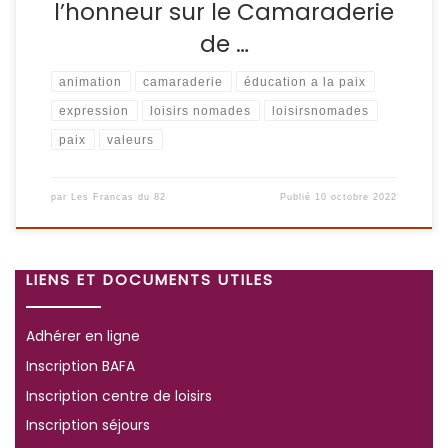
l’honneur sur le Camaraderie
de …
animation
camaraderie
éducation a la paix
expression
loisirs nomades
loisirsnomades
paix
valeurs
par
Les Francas du 82
Publié
10 octobre 2022
LIENS ET DOCUMENTS UTILES
Adhérer en ligne
Inscription BAFA
Inscription centre de loisirs
Inscription séjours