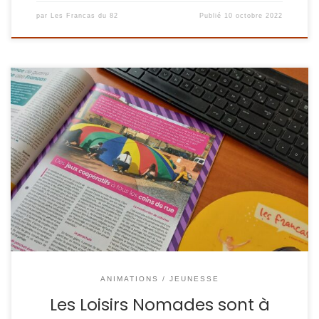
par
Les Francas du 82
Publié
10 octobre 2022
« Eduquer à la culture de paix peut passer par des jeux de
coopération qui amènent les enfants et les adolescent·e·s
à ne pas être dans une compétition ou un affrontement
mais à échanger et construire ensemble, tout en jouant. »
C’est ce à quoi nous invite l’exemple du dispositif itinérant
[…]
ANIMATIONS / JEUNESSE
Les Loisirs Nomades sont à