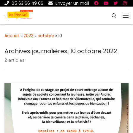
05 63 66 49 06
Envoyer un mail
Passer au contenu
Search
Me
Accueil
»
2022
»
octobre
»
10
Archives journalières:
10 octobre 2022
2 articles
Les Loisirs nomades Au programme pour ces vacances :
Des machines et des sciences ! Les Francas vous
accueille des 10h autour d’un petit déjeuner convivial, des
ateliers sont prévus dès 10h30 (Imagine ton Engin la
première semaine et astronomie la deuxième). Tout le