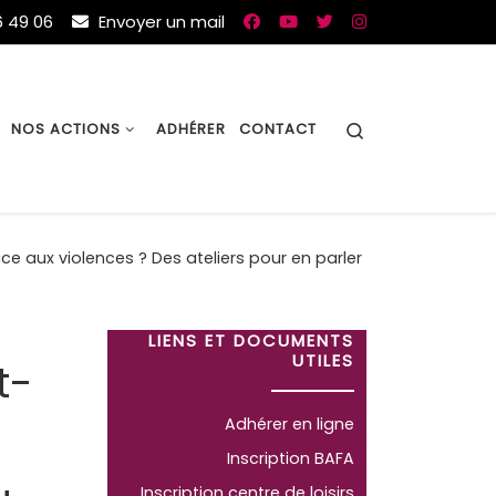
 49 06
Envoyer un mail
Search
NOS ACTIONS
ADHÉRER
CONTACT
ce aux violences ? Des ateliers pour en parler
LIENS ET DOCUMENTS
UTILES
t-
Adhérer en ligne
Inscription BAFA
Inscription centre de loisirs