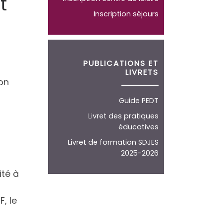
t
Inscription séjours
PUBLICATIONS ET
LIVRETS
ion
Guide PEDT
Livret des pratiques
éducatives
Livret de formation SDJES
2025-2026
ité à
, le