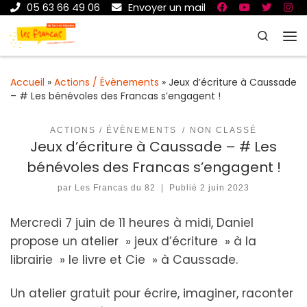
05 63 66 49 06
Envoyer un mail
Passer au contenu
Search
Me
Accueil
»
Actions / Évènements
»
Jeux d’écriture à Caussade
– # Les bénévoles des Francas s’engagent !
ACTIONS / ÉVÈNEMENTS
NON CLASSÉ
Jeux d’écriture à Caussade – # Les
bénévoles des Francas s’engagent !
par
Les Francas du 82
|
Publié
2 juin 2023
Mercredi 7 juin de 11 heures à midi, Daniel
propose un atelier » jeux d’écriture » à la
librairie » le livre et Cie » à Caussade.
Un atelier gratuit pour écrire, imaginer, raconter