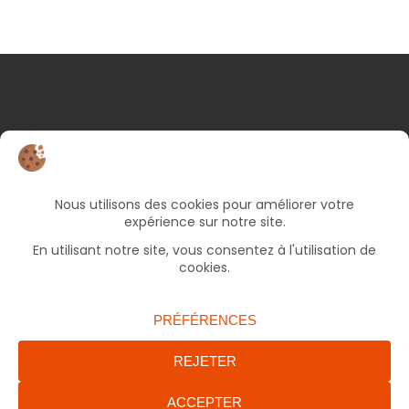
NOS COORDONNÉES
25 rue d’Albert
82000 Montauban
05 63 66 49 06
Bureaux ouverts le lundi et jeudi de 9h à 17h, le
mercredi et vendredi de 9h à 12h30 (fermé le
mardi).
accueil.francas82@francasoccitanie.org
ENVOYER UN MAIL