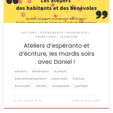
ACTIONS / ÉVÈNEMENTS
ADHÉRENTS
ANIMATIONS / JEUNESSE
Ateliers d’espéranto et
d’écriture, les mardis soirs
avec Daniel !
ateliers
bénévoles
écriture
educationpopulaire
esperanto
francas
francas82
mardis
montauban
partage
par
Les Francas du 82
Publié
10 janvier 2022