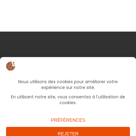
NOS COORDONNÉES
25 rue d’Albert
82000 Montauban
05 63 66 49 06
Bureaux ouverts le lundi et jeudi de 9h à 17h, le
mercredi et vendredi de 9h à 12h30 (fermé le
mardi).
accueil.francas82@francasoccitanie.org
ENVOYER UN MAIL