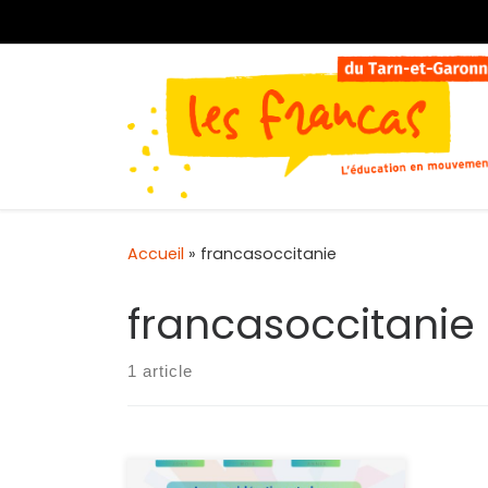
Passer au contenu
Accueil
»
francasoccitanie
francasoccitanie
1 article