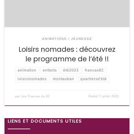
intervenant·e·s autour de la culture, […]
ANIMATIONS / JEUNESSE
Loisirs nomades : découvrez
le programme de l’été !!
animation
enfants
été2023
francas82
loisirsnomades
montauban
quartiersd'été
par
Les Francas du 82
Publié
7 juillet 2023
LIENS ET DOCUMENTS UTILES