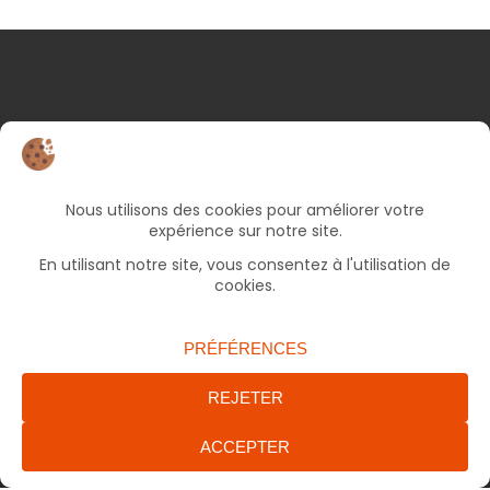
NOS COORDONNÉES
25 rue d’Albert
82000 Montauban
05 63 66 49 06
Bureaux ouverts le lundi et jeudi de 9h à 17h, le
mercredi et vendredi de 9h à 12h30 (fermé le
mardi).
accueil.francas82@francasoccitanie.org
ENVOYER UN MAIL