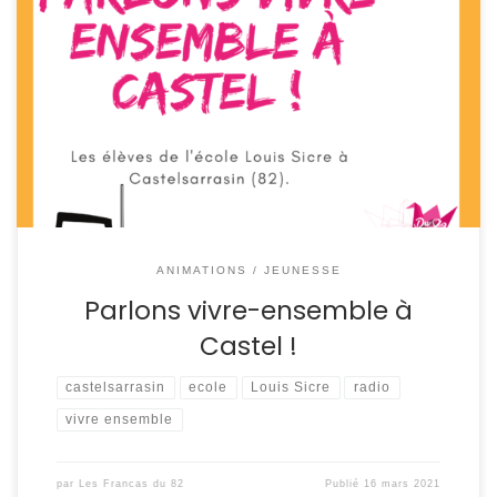
14 émissions autour du vivre ensemble ont vu le jour à
l’école Louis Sicre à Castelsarrasin. On vous propose d’en
découvrir une nouvelle chaque mercredi ! Retrouvez ici la
grille de programmation. Bonne écoute !!!!
ANIMATIONS / JEUNESSE
Parlons vivre-ensemble à
Castel !
castelsarrasin
ecole
Louis Sicre
radio
vivre ensemble
par
Les Francas du 82
Publié
16 mars 2021