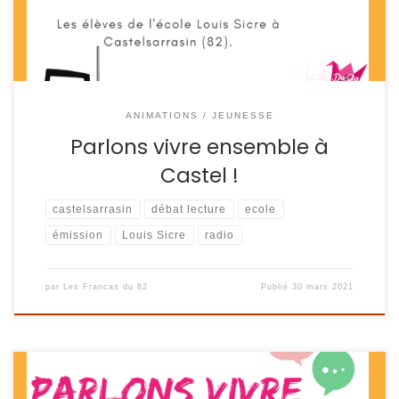
revisitent la chanson “une […]
ANIMATIONS / JEUNESSE
Parlons vivre ensemble à
Castel !
castelsarrasin
débat lecture
ecole
émission
Louis Sicre
radio
par
Les Francas du 82
Publié
30 mars 2021