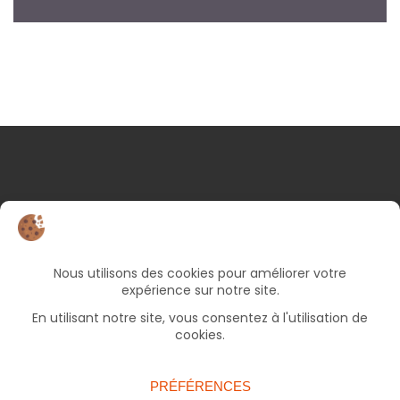
NOS COORDONNÉES
25 rue d’Albert
82000 Montauban
05 63 66 49 06
Bureaux ouverts le lundi et jeudi de 9h à 17h, le
mercredi et vendredi de 9h à 12h30 (fermé le
mardi).
accueil.francas82@francasoccitanie.org