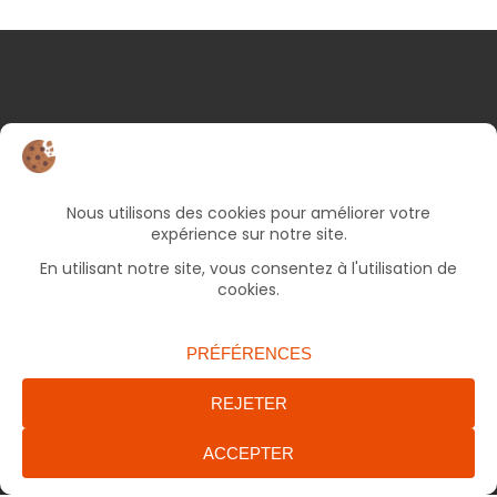
NOS COORDONNÉES
25 rue d’Albert
82000 Montauban
05 63 66 49 06
Bureaux ouverts le lundi et jeudi de 9h à 17h, le
mercredi et vendredi de 9h à 12h30 (fermé le
mardi).
accueil.francas82@francasoccitanie.org
ENVOYER UN MAIL