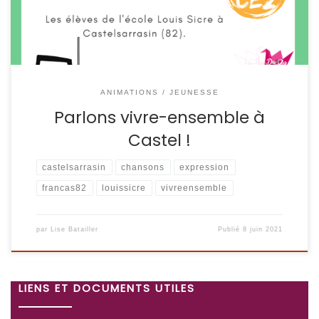
ANIMATIONS / JEUNESSE
Parlons vivre-ensemble à
Castel !
castelsarrasin
chansons
expression
francas82
louissicre
vivreensemble
par
Lise Batailler
Publié
8 juin 2021
LIENS ET DOCUMENTS UTILES