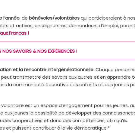
e l’année
, de
bénévoles/volontaires
qui participeraient à no
actifs et actives, enseignant·es, demandeurs d’emploi, paren
aux Francas !
NOS SAVOIRS & NOS EXPÉRIENCES !
ion et la rencontre intergénérationnelle
. Chaque personne
, peut transmettre des savoirs aux autres et en apprendre 
ans la communauté éducative des enfants et des jeunes p
ion volontaire est un espace d’engagement pour les jeunes, a
ffre aux jeunes la possibilité de développer des connaissance
titudes coopératives et donc des compétences, afin qu’ils
es et puissent contribuer à la vie démocratique.*