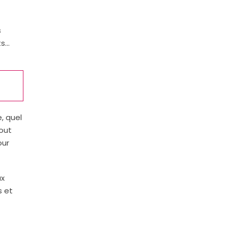
s
ts…
, quel
tout
our
ux
s et