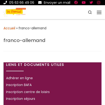
05 63 66 49 06
Envoyer un mail
Passer au contenu
Search
Me
Accueil
»
franco-allemand
franco-allemand
LIENS ET DOCUMENTS UTILES
Adhérer en ligne
Inscription BAFA
Inscription centre de loisirs
Inscription séjours