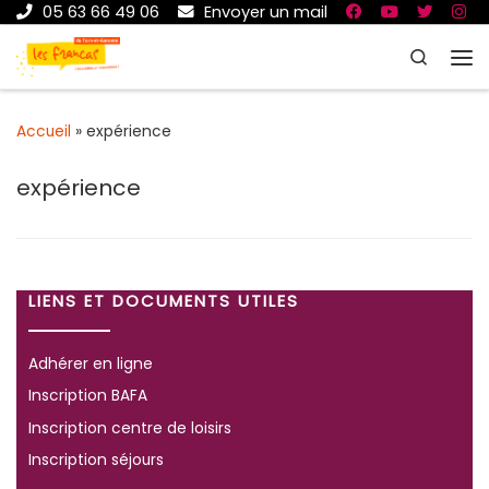
05 63 66 49 06
Envoyer un mail
Passer au contenu
Search
Me
Accueil
»
expérience
expérience
LIENS ET DOCUMENTS UTILES
Adhérer en ligne
Inscription BAFA
Inscription centre de loisirs
Inscription séjours