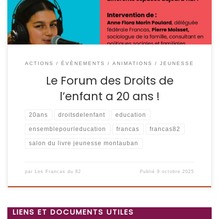
animateurs.trices, directeurs.trices, […]
ACTIONS / ÉVÈNEMENTS
ANIMATIONS / JEUNESSE
Le Forum des Droits de
l’enfant a 20 ans !
20ans
droitsdelenfant
education
ensemblepourleducation
francas
francas82
salon du livre jeunesse montauban
par
Les Francas du 82
Publié
9 octobre 2025
LIENS ET DOCUMENTS UTILES