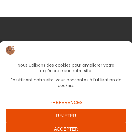
NOS COORDONNÉES
25 rue d’Albert
82000 Montauban
05 63 66 49 06
Bureaux ouverts le lundi et jeudi de 9h à 17h, le
mercredi et vendredi de 9h à 12h30 (fermé le
mardi).
accueil.francas82@francasoccitanie.org
ENVOYER UN MAIL