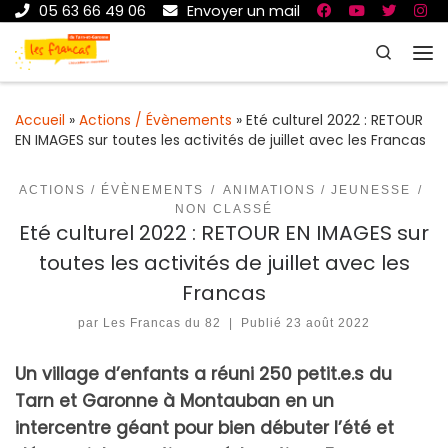
05 63 66 49 06
Envoyer un mail
Passer au contenu
Search
Me
Accueil
»
Actions / Évènements
»
Eté culturel 2022 : RETOUR
EN IMAGES sur toutes les activités de juillet avec les Francas
ACTIONS / ÉVÈNEMENTS
ANIMATIONS / JEUNESSE
NON CLASSÉ
Eté culturel 2022 : RETOUR EN IMAGES sur
toutes les activités de juillet avec les
Francas
par
Les Francas du 82
|
Publié
23 août 2022
Un village d’enfants a réuni 250 petit.e.s du
Tarn et Garonne à Montauban en un
intercentre géant pour bien débuter l’été
et